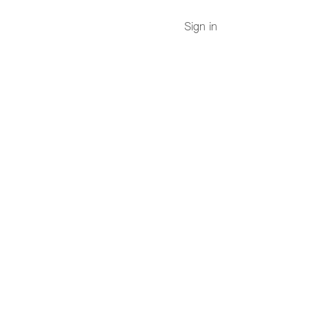
Sign in