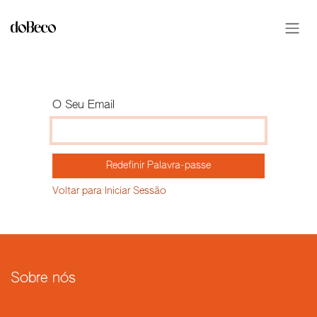
Pular para o conteúdo
O Seu Email
Redefinir Palavra-passe
Voltar para Iniciar Sessão
Sobre nós