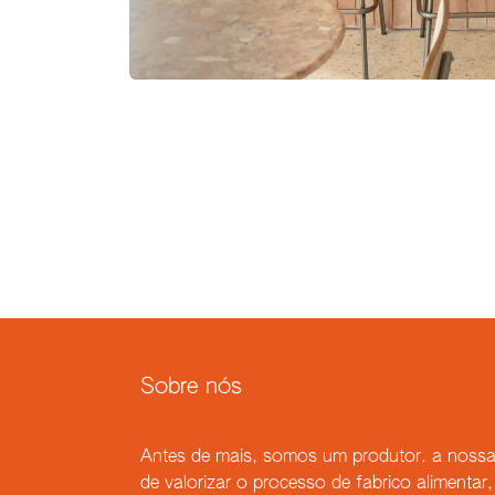
Sobre nós
Antes de mais, somos um produtor. a nossa
de valorizar o processo de fabrico alimenta