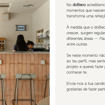
No
doBeco
acreditamo
momentos que nascem 
transforma uma refeiç
À medida que o doBec
crescer, surgem regul
diferentes áreas —
Pad
entre outras
.
Se neste momento não
ao teu perfil, mas sen
projeto e queres fazer
conhecer-te.
Envia-nos a tua candi
gostarias de fazer par