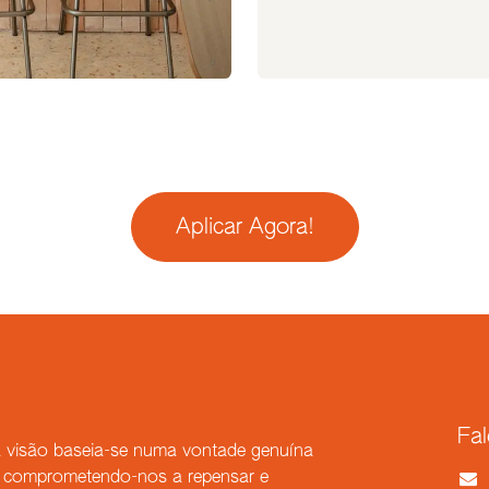
Aplicar Agora!
Fa
 visão baseia-se numa vontade genuína
r, comprometendo-nos a repensar e