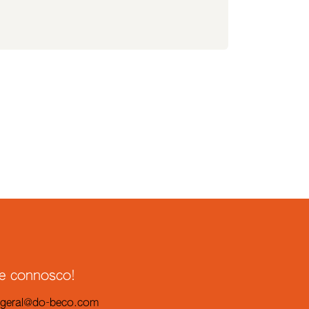
le connosco!
geral@do-beco.
com